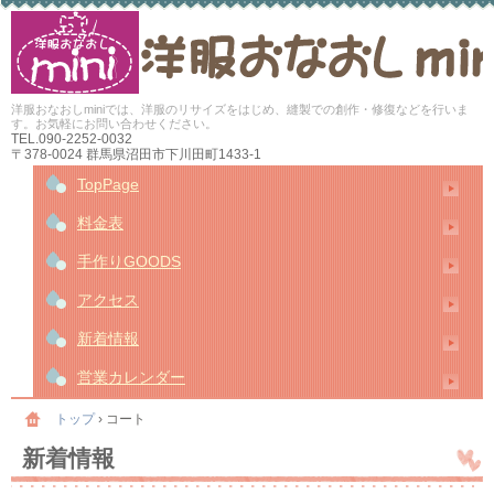
洋服おなおしminiでは、洋服のリサイズをはじめ、縫製での創作・修復などを行いま
す。お気軽にお問い合わせください。
TEL.
090-2252-0032
〒378-0024 群馬県沼田市下川田町1433-1
TopPage
料金表
手作りGOODS
アクセス
新着情報
営業カレンダー
トップ
›
コート
新着情報