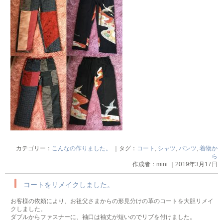
カテゴリー：
こんなの作りました。
｜タグ：
コート
,
シャツ
,
パンツ
,
着物か
ら
作成者：mini ｜2019年3月17日
コートをリメイクしました。
お客様の依頼により、お祖父さまからの形見分けの革のコートを大胆リメイ
クしました。
ダブルからファスナーに、袖口は袖丈が短いのでリブを付けました。