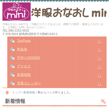
洋服おなおしminiでは、洋服のリサイズをはじめ、縫製での創作・修復などを行いま
す。お気軽にお問い合わせください。
TEL.
090-2252-0032
〒378-0024 群馬県沼田市下川田町1433-1
TopPage
料金表
手作りGOODS
アクセス
新着情報
営業カレンダー
トップ
›
新着情報
›
帯からバッグ作りました。
新着情報