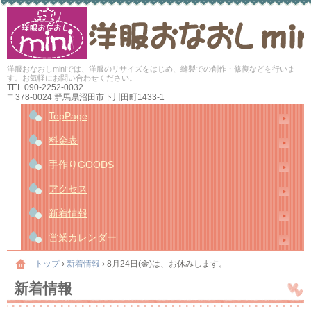
洋服おなおしminiでは、洋服のリサイズをはじめ、縫製での創作・修復などを行いま
す。お気軽にお問い合わせください。
TEL.
090-2252-0032
〒378-0024 群馬県沼田市下川田町1433-1
TopPage
料金表
手作りGOODS
アクセス
新着情報
営業カレンダー
トップ
›
新着情報
›
8月24日(金)は、お休みします。
新着情報