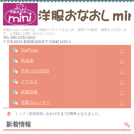
洋服おなおしminiでは、洋服のリサイズをはじめ、縫製での創作・修復などを行いま
す。お気軽にお問い合わせください。
TEL.
090-2252-0032
〒378-0024 群馬県沼田市下川田町1433-1
TopPage
料金表
手作りGOODS
アクセス
新着情報
営業カレンダー
トップ
›
新着情報
›
おかげさまで2周年となりました。
新着情報