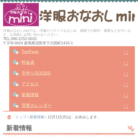
洋服おなおしminiでは、洋服のリサイズをはじめ、縫製での創作・修復などを行いま
す。お気軽にお問い合わせください。
TEL.
090-2252-0032
〒378-0024 群馬県沼田市下川田町1433-1
TopPage
料金表
手作りGOODS
アクセス
新着情報
営業カレンダー
トップ
›
新着情報
›
12月1日(月)は、お休みします。
新着情報