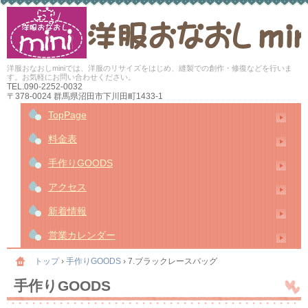
洋服おなおしminiでは、洋服のリサイズをはじめ、縫製での創作・修復などを行いま
す。お気軽にお問い合わせください。
TEL.
090-2252-0032
〒378-0024 群馬県沼田市下川田町1433-1
TopPage
料金表
手作りGOODS
アクセス
新着情報
営業カレンダー
トップ
›
手作りGOODS
›
7.ブラックレースバッグ
手作りGOODS